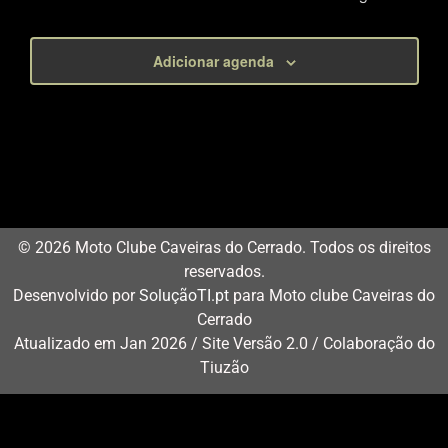
Adicionar agenda
© 2026 Moto Clube Caveiras do Cerrado. Todos os direitos
reservados.
Desenvolvido por
SoluçãoTI.pt
para Moto clube Caveiras do
Cerrado
Atualizado em Jan 2026 / Site Versão 2.0 / Colaboração do
Tiuzão