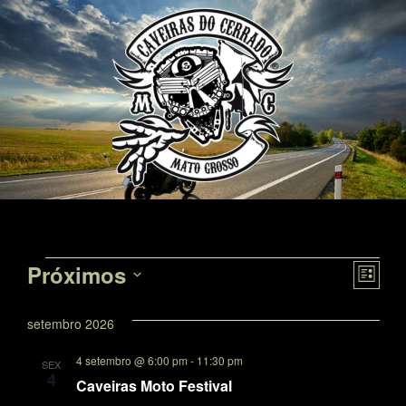
Nav
Na
Próximos
Lista
Selecione
do
de
a
setembro 2026
data.
vis
vis
Eve
4 setembro @ 6:00 pm
-
11:30 pm
SEX
4
Caveiras Moto Festival