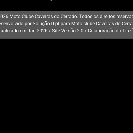
026 Moto Clube Caveiras do Cerrado. Todos os direitos reserva
senvolvido por
SoluçãoTI.pt
para Moto clube Caveiras do Cerr
tualizado em Jan 2026 / Site Versão 2.0 / Colaboração do Tiuz