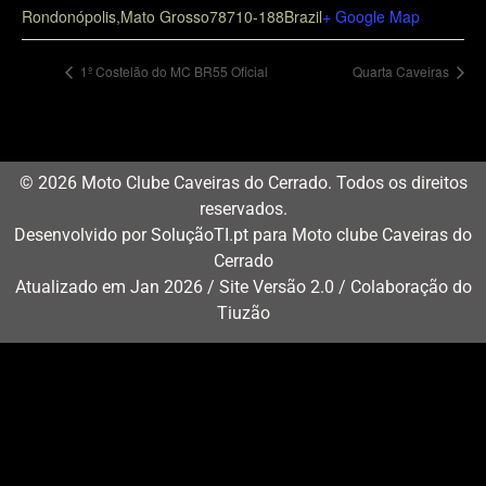
Rondonópolis
,
Mato Grosso
78710-188
Brazil
+ Google Map
1º Costelão do MC BR55 Oficial
Quarta Caveiras
© 2026 Moto Clube Caveiras do Cerrado. Todos os direitos
reservados.
Desenvolvido por
SoluçãoTI.pt
para Moto clube Caveiras do
Cerrado
Atualizado em Jan 2026 / Site Versão 2.0 / Colaboração do
Tiuzão